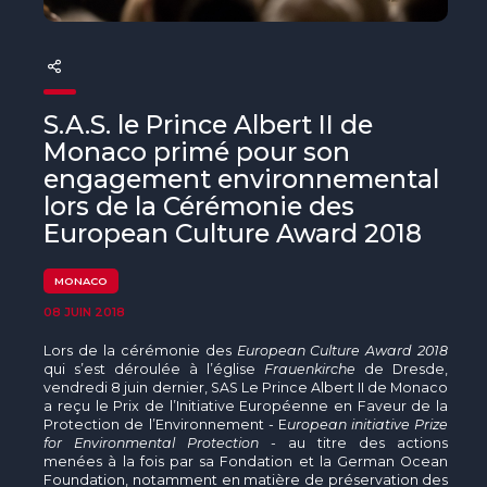
The MedFund
Beyond Plastic Med : BeMed
OACIS
S.A.S. le Prince Albert II de
Monaco primé pour son
Initiative Homme - Faune sauvage
engagement environnemental
lors de la Cérémonie des
The Green Shift Initiative
European Culture Award 2018
MONACO
08 JUIN 2018
Lors de la cérémonie des
European Culture Award 2018
qui s’est déroulée à l’église
Frauenkirche
de Dresde,
vendredi 8 juin dernier, SAS Le Prince Albert II de Monaco
a reçu le Prix de l’Initiative Européenne en Faveur de la
Protection de l’Environnement - E
uropean initiative Prize
for Environmental Protection
- au titre des actions
menées à la fois par sa Fondation et la German Ocean
Foundation, notamment en matière de préservation des