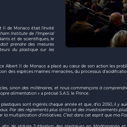
t II de Monaco était l’invité
ham Institute
de
l’Imperial
ants et de scientifiques, le
doit prendre des mesures
teurs du plastique sur les
ce Albert II de Monaco a placé au cœur de son action les problé
tection des espèces marines menacées, du processus d’acidificat
ècles, sinon des millénaires, et nous commençons à comprendre
propre alimentation
» a précisé S.A.S. le Prince.
astiques sont ingérés chaque année et que, d’ici 2050, il y a
veaux. Par des règlements plus stricts et des investissements plu
r la multiplication d’
initiatives. C’est dans cet esprit que ma Fo
n de réduire l’utilisation des plastiques en Méditerranée et l