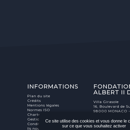
INFORMATIONS
FONDATIO
ALBERT II
Plan du site
Crédits
Villa Girasole
Mentions légales
16, Boulevard de Su
Normes ISO
98000 MONACO 
Charte éthique
Gestion des cookies
Ce site utilise des cookies et vous donne le 
Conditions générale de vente
sur ce que vous souhaitez activer
Ils nous soutiennent