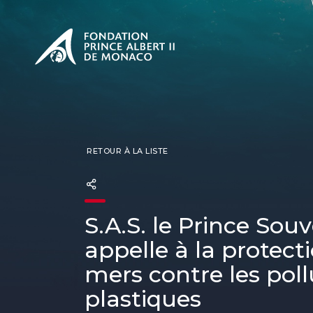
PRÉSENTATION
L'engage
CONSUL
Nos miss
Notre ph
Les Prix 
RETOUR À LA LISTE
S.A.S. le Prince Sou
appelle à la protect
mers contre les poll
plastiques