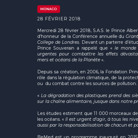
MONACO
28 FÉVRIER 2018
Mercredi 28 février 2018, S.A.S. le Prince Alber
d’honneur de la Conférence annuelle du
Grant
College de Londres
. Devant un parterre d’étudi
Prince Souverain a rappelé que «
le monde 
urgentes pour combattre les effets dévasta
mers et océans de la Planète
».
Depuis sa création, en 2006, la Fondation Prin
rôle dans la régulation climatique, de la pro
ou du combat contre les sources de pollution.
«
La dégradation des plastiques prend des si
sur la chaîne alimentaire, jusque dans notre 
Les études estiment que 11 000 morceaux de pl
les océans. «
Il
est urgent d’agir, à tous les ni
aussi par la responsabilisation de chacun et pa
BeMed est un programme inauguré en 2015, afi