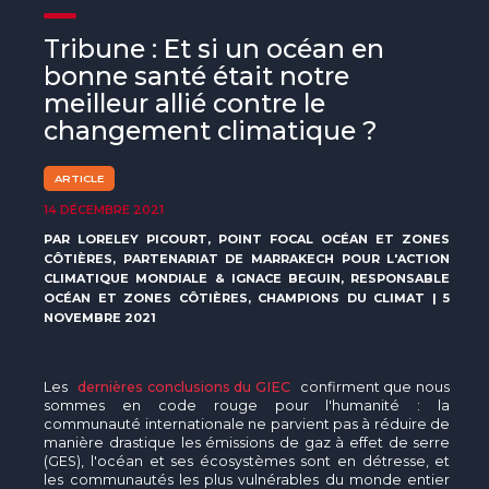
The MedFund
Tribune : Et si un océan en
Beyond Plastic Med : BeMed
bonne santé était notre
meilleur allié contre le
OACIS
changement climatique ?
Initiative Homme - Faune sauvage
ARTICLE
The Green Shift Initiative
14 DÉCEMBRE 2021
PAR LORELEY PICOURT, POINT FOCAL OCÉAN ET ZONES
CÔTIÈRES, PARTENARIAT DE MARRAKECH POUR L'ACTION
CLIMATIQUE MONDIALE & IGNACE BEGUIN, RESPONSABLE
OCÉAN ET ZONES CÔTIÈRES, CHAMPIONS DU CLIMAT | 5
NOVEMBRE 2021
Les
dernières conclusions du GIEC
confirment que nous
sommes en code rouge pour l'humanité : la
communauté internationale ne parvient pas à réduire de
manière drastique les émissions de gaz à effet de serre
(GES), l'océan et ses écosystèmes sont en détresse, et
les communautés les plus vulnérables du monde entier