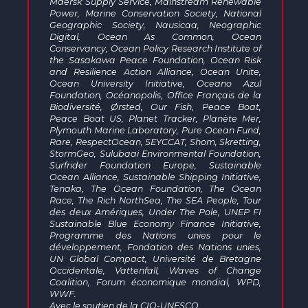
Maersk Supply Service, Mainstream Renewable
Power, Marine Conservation Society, National
Geographic Society, Nausicaa, Neographic
Digital, Ocean As Common, Ocean
Conservancy, Ocean Policy Research Institute of
the Sasakawa Peace Foundation, Ocean Risk
and Resilience Action Alliance, Ocean Unite,
Ocean University Initiative, Oceano Azul
Foundation, Océanopolis, Office Français de la
Biodiversité, Ørsted, Our Fish, Peace Boat,
Peace Boat US, Planet Tracker, Planète Mer,
Plymouth Marine Laboratory, Pure Ocean Fund,
Rare, RespectOcean, SEYCCAT, Shom, Skretting,
StormGeo, Sulubaai Environmental Foundation,
Surfrider Foundation Europe, Sustainable
Ocean Alliance, Sustainable Shipping Initiative,
Tenaka, The Ocean Foundation, The Ocean
Race, The Rich NorthSea, The SEA People, Tour
des deux Amériques, Under The Pole, UNEP FI
Sustainable Blue Economy Finance Initiative,
Programme des Nations unies pour le
développement, Fondation des Nations unies,
UN Global Compact, Université de Bretagne
Occidentale, Vattenfall, Waves of Change
Coalition, Forum économique mondial, WPD,
WWF.
Avec le soutien de la CIO-UNESCO.