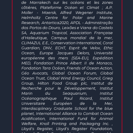
de Marrakech sur les océans et les zones
côtières, Plateforme Océan et Climat ; A.P.
Moller - Maersk, Alfred Wegener Institute,
Helmholtz Centre for Polar and Marine
Research, Antartica2020, APDL - Administração
dos Portos do Douro, Leixões e Viana do Castelo
SA, Aquarium Tropical, Association Française
d'Halieutique, Campus mondial de la mer,
CLIMAZUL E.E., Conservation International, Coral
Guardian, DNV, ECHT, Esprit de Velox, Ethic
Ocean, Europe Jacques Delors, Université
européenne des mers (SEA-EU), Expédition
MED, Fondation Prince Albert II de Monaco,
Fondation Tara Océan, Friends of Ocean Action,
Géo Avocats, Global Ocean Forum, Global
Ocean Trust, Global Wind Energy Council, Grieg
Group, Hilton Food Group plc, Institut de
Recherche pour le Développement, Institut
Marin du Seaquarium, Institut
Océanographique Paul Ricard, Institut
Universitaire Européen de la Mer,
Interdisciplinary Graduate School for the blue
planet, International Alliance to Combat Ocean
Acidification, International Fund for Animal
Welfare, Knoll Printing and Packaging Inc. ,
Lloyd's Register, Lloyd's Register Foundation,