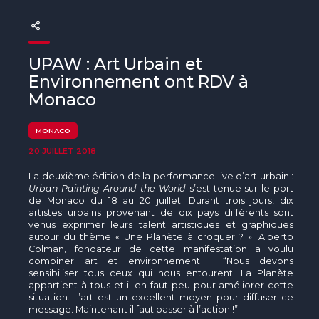
The MedFund
Beyond Plastic Med : BeMed
UPAW : Art Urbain et
OACIS
Environnement ont RDV à
Monaco
Initiative Homme - Faune sauvage
MONACO
The Green Shift Initiative
20 JUILLET 2018
La deuxième édition de la performance live d’art urbain :
Urban Painting Around the World
s’est tenue sur le port
de Monaco du 18 au 20 juillet. Durant trois jours, dix
artistes urbains provenant de dix pays différents sont
venus exprimer leurs talent artistiques et graphiques
autour du thème « Une Planète à croquer ? ». Alberto
Colman, fondateur de cette manifestation a voulu
combiner art et environnement : “Nous devons
sensibiliser tous ceux qui nous entourent. La Planète
appartient à tous et il en faut peu pour améliorer cette
situation. L’art est un excellent moyen pour diffuser ce
message. Maintenant il faut passer à l’action !”.