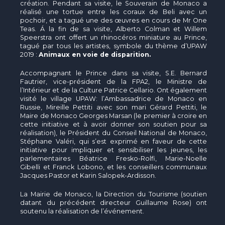
création. Pendant sa visite, le Souverain de Monaco a
réalisé une tortue entre les coraux de Beli avec un
pochoir, et a tagué une des œuvres en cours de Mr One
Teas. Á la fin de sa visite, Alberto Colman et Willem
Speerstra ont offert un rhinocéros miniature au Prince,
tagué par tous les artistes, symbole du thème d’UPAW
2019 :
Animaux en voie de disparition.
Accompagnant le Prince dans sa visite, S.E. Bernard
Fautrier, vice-président de la FPA2, le Ministre de
l’Intérieur et de la Culture Patrice Cellario. Ont également
visité le village UPAW: l’Ambassadrice de Monaco en
Russie, Mireille Pettiti avec son mari Gérard Pettiti, le
Maire de Monaco Georges Marsan (le premier à croire en
cette initiative et à avoir donner son soutien pour sa
réalisation), le Président du Conseil National de Monaco,
Stéphane Valéri, qui s’est exprimé en faveur de cette
initiative pour impliquer et sensibiliser les jeunes, les
parlementaires Béatrice Fresko-Rolfi, Marie-Noelle
Gibelli et Franck Lobono, et les conseillers communaux
Jacques Pastor et Karin Salopek-Ardisson.
La Mairie de Monaco, la Direction du Tourisme (soutien
datant du précédent directeur Guillaume Rose) ont
soutenu la réalisation de l’événement.