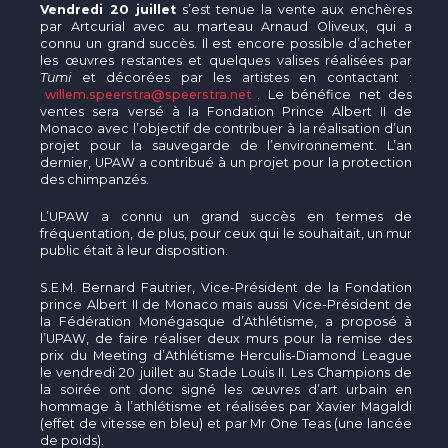
Vendredi 20 juillet
s’est tenue la vente aux enchères
par Artcurial avec au marteau Arnaud Oliveux, qui a
connu un grand succès. Il est encore possible d’acheter
les œuvres restantes et quelques valises réalisées par
Tumi
et décorées par les artistes en contactant :
willem.speerstra@speerstra.net
. Le bénéfice net des
ventes sera versé à la Fondation Prince Albert II de
Monaco avec l’objectif de contribuer à la réalisation d’un
projet pour la sauvegarde de l’environnement. L’an
dernier, UPAW a contribué à un projet pour la protection
des chimpanzés.
L’UPAW a connu un grand succès en termes de
fréquentation, de plus, pour ceux qui le souhaitait, un mur
public était à leur disposition.
S.E.M. Bernard Fautrier, Vice-Président de la Fondation
prince Albert II de Monaco mais aussi Vice-Président de
la Fédération Monégasque d’Athlétisme, a proposé à
l’UPAW, de faire réaliser deux murs pour la remise des
prix du Meeting d’Athlétisme Herculis-Diamond League
le vendredi 20 juillet au Stade Louis II. Les Champions de
la soirée ont donc signé les œuvres d’art urbain en
hommage à l’athlétisme et réalisées par Xavier Magaldi
(effet de vitesse en bleu) et par Mr One Teas (une lancée
de poids).