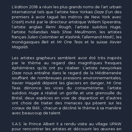
L’édition 2018 a réuni les plus grands noms de l’art urbain
international tels que l’artiste New Yorkais
Daze
(l’un des
premiers à avoir tagué les métros de New York avec
Crash
) invité par le directeur artistique Willem Speerstra,
l’artiste anglais
Remi Rough
, l’artiste suédois
Huge
,
l’artiste hollandais
Niels Shoe Meullmann
, les artistes
français
Julien Colombier
et
Kashink
, l’allemand
MadC
, les
monégasques
Beli
et
Mr One Teas
et le suisse
Xavier
Magaldi
.
Les artistes grapheurs semblent avoir été très inspirés
par le thème au regard des magnifiques fresques
éphémères qu’ils ont pu réaliser. L’artiste newyorkais
Daze
nous entraîne dans le regard de la Méditerranée
souffrant de nombreuses pressions environnementales,
Xavier Magaldi dépeint les glaciers en danger, Mr One
Teas dénonce les vices du consumérisme, l’artiste
suédois
Huge
a réalisé un gorille et une grenouille du
Brésil, deux espèces en voie de disparition et d’autres
ont choisi de traiter des menaces qui pèsent sur les
coraux de Béli… chacun a décliné le thème à sa manière
avec beaucoup de talent.
S.A.S. le Prince Albert II a rendu visite au village UPAW
pour rencontrer les artistes et découvrir les œuvres en