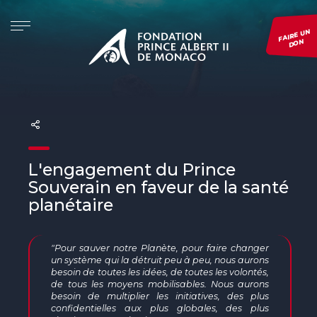
FAIRE UN
DON
LA FONDATION
INITIATIVES
PROJETS
EVÉNEMENTS
PRÉSENTATION
Re.Generation
CONSULTER TOUS NOS PROJETS
Monaco Blue Initiative
LA FONDATION DANS LE MONDE
Forests and Communities Initiative
DÉPOSER UN PROJET
The Green Shift Festival
GOUVERNANCE
The Polar Initiative
SUIVRE UN PROJET
Prix de Photographie Environnementale
L'engagement du Prince
Souverain en faveur de la santé
DIMFE
Voir tous nos événements
planétaire
Global Fund for Coral Reefs
"Pour sauver notre Planète, pour faire changer
Monk Seal Alliance
un système qui la détruit peu à peu, nous aurons
besoin de toutes les idées, de toutes les volontés,
de tous les moyens mobilisables. Nous aurons
Initiative Pelagos
besoin de multiplier les initiatives, des plus
confidentielles aux plus globales, des plus