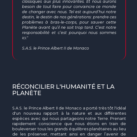
The MedFund
classiques aux plus innovantes. Et nous aurons
besoin de tout faire pour convaincre ce monde
de changer avec nous. Tel est aujourd’hui notre
Beyond Plastic Med : BeMed
destin, le destin de nos générations: prendre ces
problèmes à bras-le-corps, pour sauver cette
Planète avant qu’il ne soit trop tard. C’est notre
OACIS
responsabilité et c’est pourquoi nous sommes
ici."
Initiative Homme - Faune sauvage
S.A.S. le Prince Albert II de Monaco
The Green Shift Initiative
RÉCONCILIER L'HUMANITÉ ET LA
PLANÈTE
S.A.S. le Prince Albert II de Monaco a porté très tôt l'idéal
d'un nouveau rapport à la nature et aux différentes
espèces avec qui nous partageons notre Terre. Prenant
rapidement conscience que nous étions en train de
bouleverser tous les grands équilibres planétaires au lieu
de les préserver, mettant ainsi en danger l’avenir de