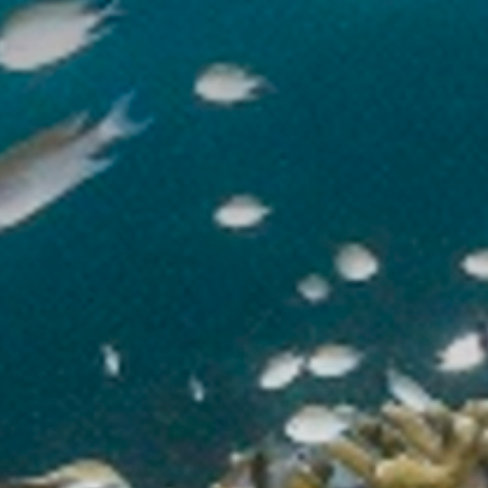
The MedFund
Beyond Plastic Med : BeMed
OACIS
Initiative Homme - Faune sauvage
The Green Shift Initiative