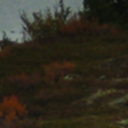
The MedFund
Beyond Plastic Med : BeMed
OACIS
Initiative Homme - Faune sauvage
The Green Shift Initiative