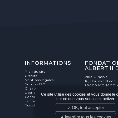
INFORMATIONS
FONDATIO
ALBERT II
Plan du site
Crédits
Villa Girasole
Mentions légales
16, Boulevard de Su
Normes ISO
98000 MONACO 
Charte éthique
Gestion des cookies
Ce site utilise des cookies et vous donne le 
Conditions générale de vente
sur ce que vous souhaitez activer
Ils nous soutiennent
Nos offres d'emploi et stages
✓ OK, tout accepter
✗ Interdire tous les cookies