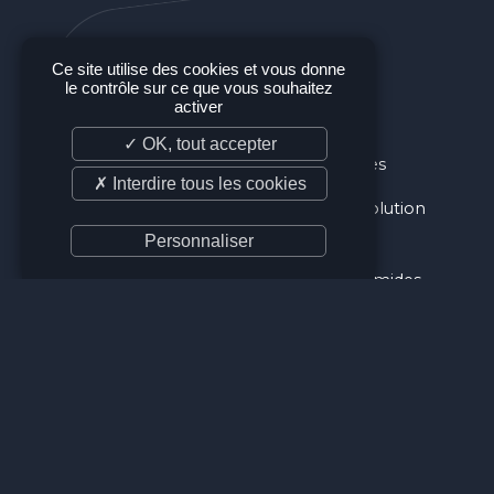
Ce site utilise des cookies et vous donne
le contrôle sur ce que vous souhaitez
activer
OBJECTIFS
✓ OK, tout accepter
Promouvoir la restauration des
✗ Interdire tous les cookies
zones humides côtières
méditerranéennes comme solution
fondée sur la nature face au
Personnaliser
changement climatique.
Améliorer l’état des zones humides
côtières méditerranéennes en
collaboration avec la société civile.
RÉSULTATS
Les meilleures connaissances
scientifiques sur l’état des zones
humides méditerranéennes et les