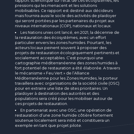
rapport scientifique sur l’état de ces écosystèmes, les
pressions qui les menacent et les solutions
mobilisables. Ce rapport est destiné aux décideurs
mais fournira aussi le socle des activités de plaidoyer
qui seront portées par les partenaires du projet aux
niveaux internationaux (COP), nationaux et locaux.
Les Nations unies ont lancé, en 2021, la décennie de
la restauration des écosystèmes, avec un effort
particulier envers les zones humides. Pourtant, les
acteurs locaux peinent souvent à proposer des
projets de restauration écologiquement pertinents et
socialement acceptables. C’est pourquoi une
cartographie méditerranéenne des zones humides à
fort potentiel de restauration a été élaborée. A travers
le mécanisme « Feu Vert » de l’Alliance
Méditerranéenne pour les Zones Humides, le porteur
travaillera avec organisations de la société civile (OSC)
pour en extraire une liste de sites prioritaires. Un
plaidoyer à destination des autorités et des
populations sera créé pour les mobiliser autour de
ces projets de restauration.
En partenariat avec une OSC, une opération de
restauration d’une zone humide côtière fortement
soutenue localement sera initié et constituera un
exemple en tant que projet pilote.