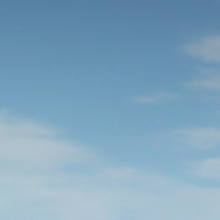
The MedFund
Beyond Plastic Med : BeMed
OACIS
Initiative Homme - Faune sauvage
The Green Shift Initiative