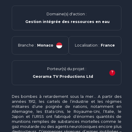
Domaine(s) d'action :
Gestion intégrée des ressources en eau
Branche :
Monaco
Localisation :
France
Porteur(s) du projet :
?
Georama TV Productions Ltd
Des bombes à retardement sous la mer… A partir des
années 1912, les cartels de l’industrie et les régimes
militaires d’une poignée de nations, notamment en
Allemagne, les Etats-Unis, le Royaume-Uni, l’Italie, le
Japon et l’URSS ont fabriqué d’énormes quantités de
munitions remplies de substances mortelles comme le
gaz moutarde ou des agents neurotoxiques encore plus
destructeurs. D’immenses réserves d’armes inutilisées –