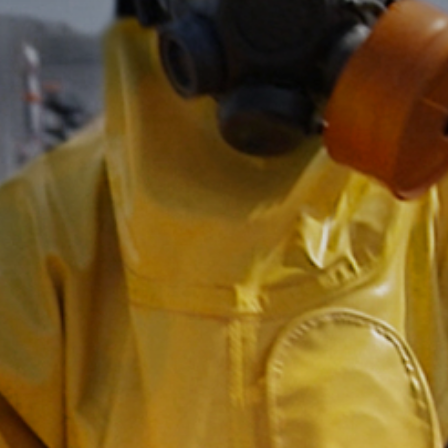
The MedFund
Beyond Plastic Med : BeMed
OACIS
Initiative Homme - Faune sauvage
The Green Shift Initiative