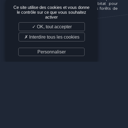
fonctionnement et des conditions de l'habitat pour
Ce site utilise des cookies et vous donne
définir le meilleur plan de conservation des forêts de
le contrôle sur ce que vous souhaitez
gorgones.
activer
✓ OK, tout accepter
✗ Interdire tous les cookies
Personnaliser
OBJECTIFS
Améliorer les connaissances et la
conservation des forêts de gorgones.
Développer une méthode d’étude et
de suivi par l’écoute passive des
forêts de gorgones.
RÉSULTATS
Détermination d’une empreinte
acoustique spécifique aux forêts de