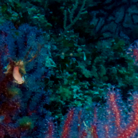
The MedFund
Beyond Plastic Med : BeMed
OACIS
Initiative Homme - Faune sauvage
The Green Shift Initiative