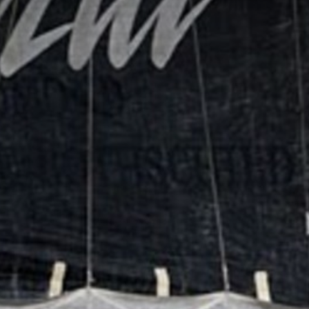
The MedFund
Beyond Plastic Med : BeMed
OACIS
Initiative Homme - Faune sauvage
The Green Shift Initiative