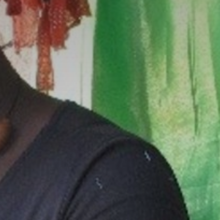
The MedFund
Beyond Plastic Med : BeMed
OACIS
Initiative Homme - Faune sauvage
The Green Shift Initiative