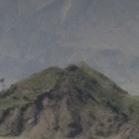
The MedFund
Beyond Plastic Med : BeMed
OACIS
Initiative Homme - Faune sauvage
The Green Shift Initiative