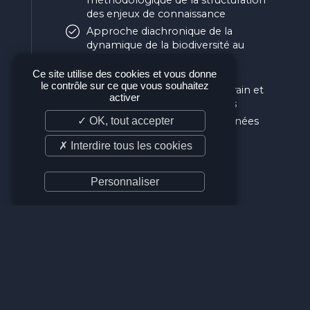
méthodologique de la structuration
des enjeux de connaissance
Approche diachronique de la
dynamique de la biodiversité au
niveau de chaque groupe
taxonomique
Ce site utilise des cookies et vous donne
le contrôle sur ce que vous souhaitez
Réaliser les inventaires de terrain et
activer
les cartographies des habitats
✓ OK, tout accepter
Développer les bases de données
cartographiques dédiées
✗ Interdire tous les cookies
Personnaliser
NOUS SOUTENIR