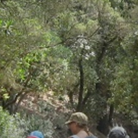
The MedFund
Beyond Plastic Med : BeMed
OACIS
Initiative Homme - Faune sauvage
The Green Shift Initiative