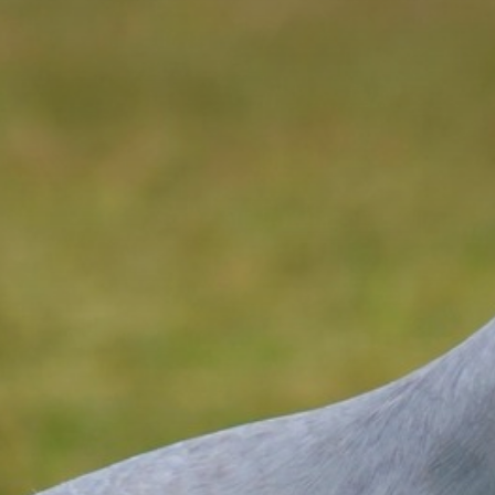
The MedFund
Beyond Plastic Med : BeMed
OACIS
Initiative Homme - Faune sauvage
The Green Shift Initiative