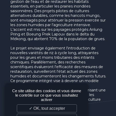
gestion de l'eau et de restaurer les habitats
essentiels, en particulier les prairies inondées
saisonnières. Des projets pilotes de cultures
alternatives durables, comme les haricots mungo,
sont envisagés pour atténuer la pression exercée sur
les zones humides par l'agriculture intensive.
L'accent est mis sur les paysages protégés Anlung
Pring et Boeung Prek Lapouv dans le delta du
Mékong, qui abritent 70% de la population de grues.
Le projet envisage également l'introduction de
nouvelles variétés de riz à cycle long, attrayantes
pour les grues et moins tributaires des intrants
chimiques. Parallèlement, des recherches
scientifiques évalueront l'efficacité des mesures de
restauration, surveilleront l'état actuel des zones
humides et documenteront les changements futurs.
Ce programme intégré vise à devenir un modèle
exemplaire de gestion des zones humides
saisonnières dans le delta du Mékong, favorisant une
Ce site utilise des cookies et vous donne
coexistence harmonieuse entre la faune et les
le contrôle sur ce que vous souhaitez
communautés locales au travers d’une agriculture
activer
durable.
✓ OK, tout accepter