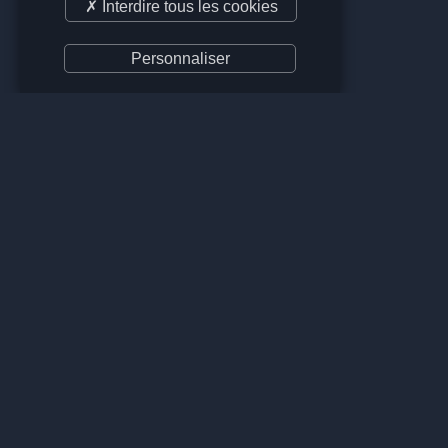
✗ Interdire tous les cookies
Personnaliser
OBJECTIFS
Restaurer les habitats des grues
antigone dans la région du delta du
Mékong.
Promouvoir l’agriculture durable et
développer des pratiques
alternatives résistantes à la
sécheresse.
Instaurer un suivi continu sur l’état
des zones humides et l’impact des
activités mises en œuvre.