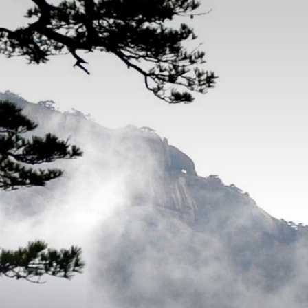
The MedFund
Beyond Plastic Med : BeMed
OACIS
Initiative Homme - Faune sauvage
The Green Shift Initiative