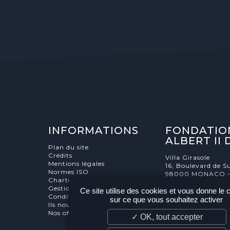
INFORMATIONS
FONDATIO
ALBERT II
Plan du site
Crédits
Villa Girasole
Mentions légales
16, Boulevard de Su
Normes ISO
98000 MONACO 
Charte éthique
Gestion des cookies
Ce site utilise des cookies et vous donne le 
Conditions générale de vente
sur ce que vous souhaitez activer
Ils nous soutiennent
Nos offres d'emploi et stages
✓ OK, tout accepter