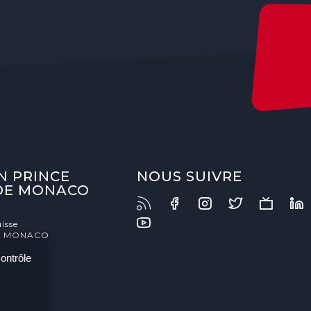
N PRINCE
NOUS SUIVRE
 DE MONACO
isse
- MONACO
contrôle