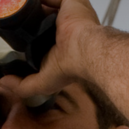
The MedFund
Beyond Plastic Med : BeMed
OACIS
Initiative Homme - Faune sauvage
The Green Shift Initiative