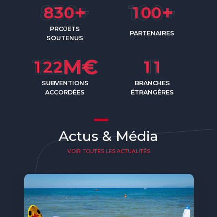
+
+
8
3
0
1
0
0
PROJETS
PARTENAIRES
SOUTENUS
M€
1
2
2
1
1
SUBVENTIONS
BRANCHES
ACCORDÉES
ÉTRANGÈRES
Actus & Média
VOIR TOUTES LES ACTUALITÉS