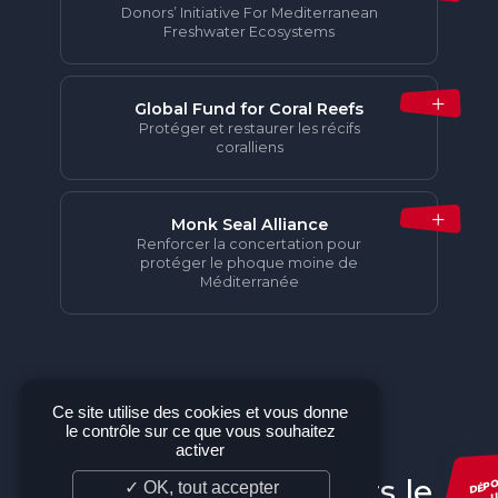
Donors’ Initiative For Mediterranean
Freshwater Ecosystems
Global Fund for Coral Reefs
Protéger et restaurer les récifs
coralliens
Monk Seal Alliance
Renforcer la concertation pour
protéger le phoque moine de
Méditerranée
Ce site utilise des cookies et vous donne
le contrôle sur ce que vous souhaitez
activer
DÉP
Nos projets à travers le
✓ OK, tout accepter
U