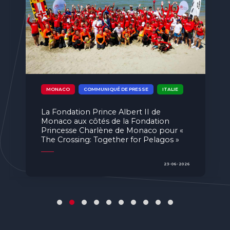
MONACO
ÉVÉNEMENTS
COMMUNIQUÉ DE PRESSE
INITIATIVE
La Fondation Prince Albert II de
Monaco a accueilli le Campus 2026 de
son initiative « Re.Generation Future
Leaders Program » à Monaco
08-06-2026