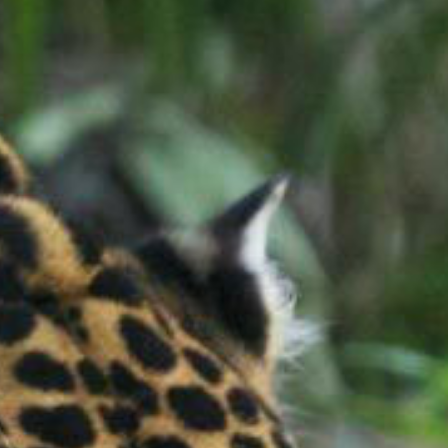
The MedFund
Beyond Plastic Med : BeMed
OACIS
Initiative Homme - Faune sauvage
The Green Shift Initiative