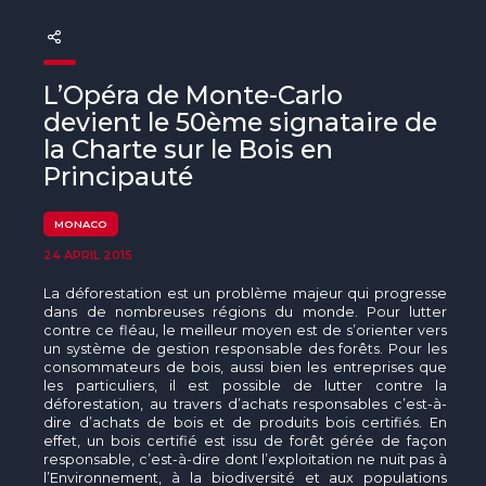
The MedFund
Beyond Plastic Med: BeMed
L’Opéra de Monte-Carlo
OACIS
devient le 50ème signataire de
la Charte sur le Bois en
Human - Wildlife Initiative
Principauté
The Green Shift Initiative
MONACO
24 APRIL 2015
La déforestation est un problème majeur qui progresse
dans de nombreuses régions du monde. Pour lutter
contre ce fléau, le meilleur moyen est de s’orienter vers
un système de gestion responsable des forêts. Pour les
consommateurs de bois, aussi bien les entreprises que
les particuliers, il est possible de lutter contre la
déforestation, au travers d’achats responsables c’est-à-
dire d’achats de bois et de produits bois certifiés. En
effet, un bois certifié est issu de forêt gérée de façon
responsable, c’est-à-dire dont l’exploitation ne nuit pas à
l’Environnement, à la biodiversité et aux populations