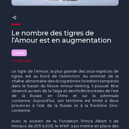
The MedFund
Beyond Plastic Med: BeMed
OACIS
Le nombre des tigres de
l’Amour est en augmentation
Human - Wildlife Initiative
CHINA
The Green Shift Initiative
11 JUNE 2015
Le tigre de l’Amour, la plus grande des sous-espèces de
tigres, est au bord de l’extinction. Au sommet de la
chaîne alimentaire des écosystèmes forestiers tempérés
dans le bassin du fleuve Amour-Heilong, il pouvait être
observé au sein de la Taïga et des forêts boréales de l’est
de la Russie, en Chine et sur la péninsule
coréenne. Aujourd’hui, son territoire est limité à deux
provinces à l’est de la Russie et à la frontière Sino-
coréenne.
Avec le soutien de la Fondation Prince Albert II de
Monaco de 2011 à 2013, le WWF a pu mettre en place des